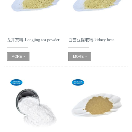
公
司
动
龙井茶粉-Longjing tea powder
白芸豆提取物-kidney bean
extract-cas:85085-22-9
态
MORE >
MORE >
产
品
展
厅
证