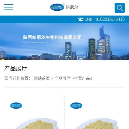
81020161-8410
热线：
公
司
首
页
产品展厅
您当前的位置：
网站首页
>
产品展厅
>
主营产品3
公
司
介
绍