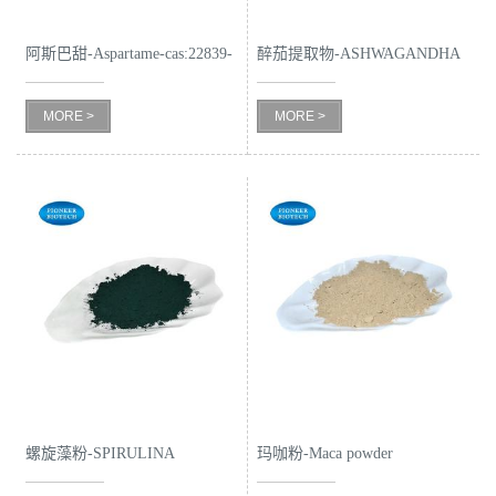
书
阿斯巴甜-Aspartame-cas:22839-
醉茄提取物-ASHWAGANDHA
47-0
EXTRACT
荣
MORE >
MORE >
誉
联
系
方
式
在
螺旋藻粉-SPIRULINA
玛咖粉-Maca powder
线
POWDER-cas:724424-92-4