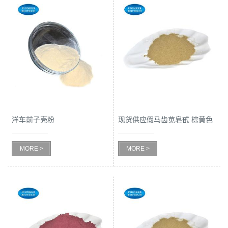
洋车前子壳粉
现货供应假马齿苋皂甙 棕黄色
粉末
MORE >
MORE >