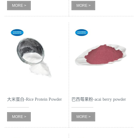
MORE >
MORE >
留
言
大米蛋白-Rice Protein Powder
巴西莓果粉-acai berry powder
MORE >
MORE >