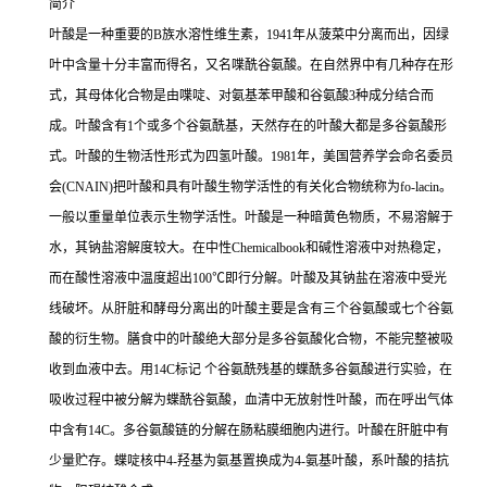
简介
叶酸是一种重要的B族水溶性维生素，1941年从菠菜中分离而出，因绿
叶中含量十分丰富而得名，又名喋酰谷氨酸。在自然界中有几种存在形
式，其母体化合物是由喋啶、对氨基苯甲酸和谷氨酸3种成分结合而
成。叶酸含有1个或多个谷氨酰基，天然存在的叶酸大都是多谷氨酸形
式。叶酸的生物活性形式为四氢叶酸。1981年，美国营养学会命名委员
会(CNAIN)把叶酸和具有叶酸生物学活性的有关化合物统称为fo-lacin。
一般以重量单位表示生物学活性。叶酸是一种暗黄色物质，不易溶解于
水，其钠盐溶解度较大。在中性Chemicalbook和碱性溶液中对热稳定，
而在酸性溶液中温度超出100℃即行分解。叶酸及其钠盐在溶液中受光
线破坏。从肝脏和酵母分离出的叶酸主要是含有三个谷氨酸或七个谷氨
酸的衍生物。膳食中的叶酸绝大部分是多谷氨酸化合物，不能完整被吸
收到血液中去。用14C标记 个谷氨酰残基的蝶酰多谷氨酸进行实验，在
吸收过程中被分解为蝶酰谷氨酸，血清中无放射性叶酸，而在呼出气体
中含有14C。多谷氨酸链的分解在肠粘膜细胞内进行。叶酸在肝脏中有
少量贮存。蝶啶核中4-羟基为氨基置换成为4-氨基叶酸，系叶酸的拮抗