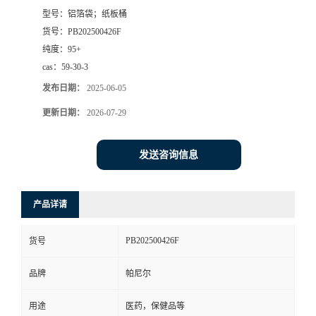
型号：
铝箔袋；纸板桶
书
货号：
PB202500426F
纯度：
95+
荣
cas：
59-30-3
发布日期：
2025-06-05
誉
更新日期：
2026-07-29
联
发送咨询信息
系
方
产品详请
式
PB202500426F
货号
在
品牌
帕尼尔
用途
医药，保健品等
线