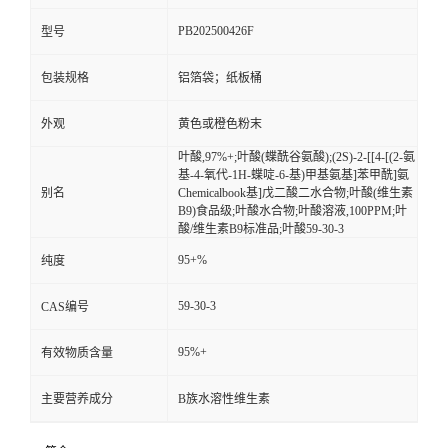
PB202500426F
型号
留
包装规格
铝箔袋；纸板桶
言
外观
黄色或橙色粉末
叶酸,97%+;叶酸(蝶酰谷氨酸);(2S)-2-[[4-[(2-氨
基-4-氧代-1H-蝶啶-6-基)甲基氨基]苯甲酰]氨
别名
Chemicalbook基]戊二酸二水合物;叶酸(维生素
B9)食品级;叶酸水合物;叶酸溶液,100PPM;叶
酸/维生素B9标准品;叶酸59-30-3
95+%
纯度
59-30-3
CAS编号
95%+
有效物质含量
主要营养成分
B族水溶性维生素