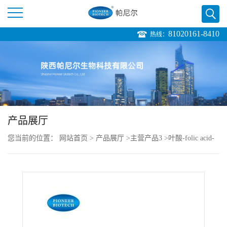
81020161-8410
热线：
公
司
首
页
产品展厅
您当前的位置：
网站首页
>
产品展厅
>
主营产品3
>
叶酸-folic acid-
公
cas:59-30-3
司
介
绍