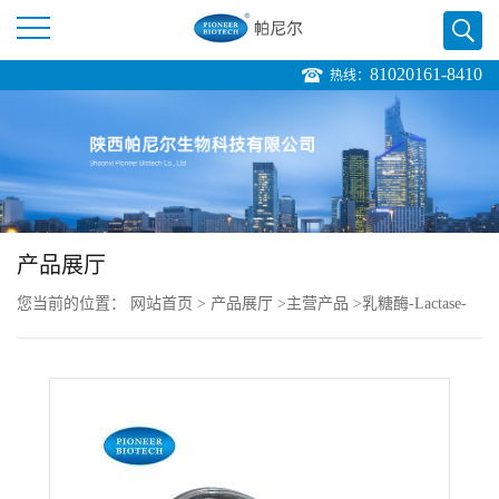
81020161-8410
热线：
公
司
首
页
产品展厅
您当前的位置：
网站首页
>
产品展厅
>
主营产品
>
乳糖酶-Lactase-
公
cas:9031-11-2
司
介
绍