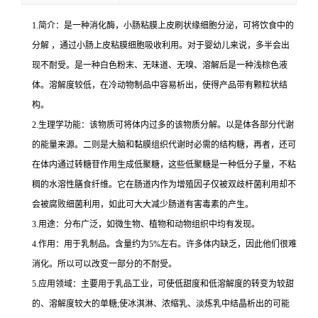
1.简介：是一种消化酶，小肠粘膜上皮刷状缘细胞分泌，可将饮食中的
分解 ，通过小肠上皮粘膜细胞吸收利用。对于婴幼儿来说，多半会出
现不耐受。是一种白色粉末、无味道、无嗅、溶解后是一种浅棕色液
体。溶解度较低，在冷动物制品中容易析出，使得产品带有颗粒状结
构。
2.生理学功能：该物质可将体内过多的该物质分解。以是体各部分代谢
的能量来源。二则是大脑和黏膜组织代谢时必需的结构糖，再者，还可
在体内通过转糖苷作用生成低聚糖，这些低聚糖是一种低分子量，不粘
稠的水溶性膳食纤维。它在肠道内作为增殖因子仅被双歧杆菌利用却不
会被腐败细菌利用，如此可大大减少肠道有害毒素的产生。
3.用途：分布广泛，如微生物、植物和动物组织中均有发现。
4.作用：用于乳制品。含量约为5%左右。许多体内缺乏，因此他们很难
消化。所以可以改变一部分的不耐受。
5.应用领域：主要用于乳品工业，可使低甜度和低溶解度的转变为较甜
的、溶解度较大的单糖;使冰淇淋、浓缩乳、淡炼乳中结晶析出的可能