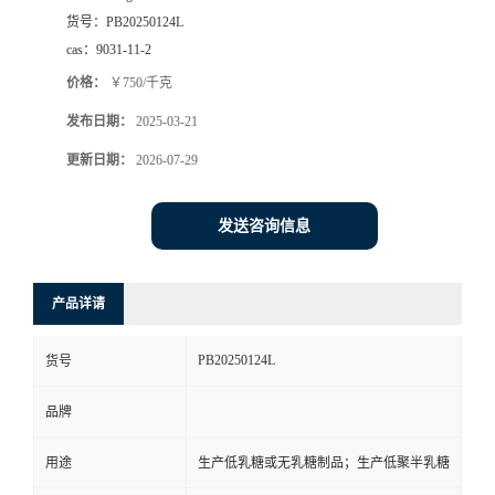
货号：
PB20250124L
书
cas：
9031-11-2
价格：
￥750/千克
荣
发布日期：
2025-03-21
誉
更新日期：
2026-07-29
联
发送咨询信息
系
产品详请
方
PB20250124L
货号
式
品牌
在
用途
生产低乳糖或无乳糖制品；生产低聚半乳糖
线