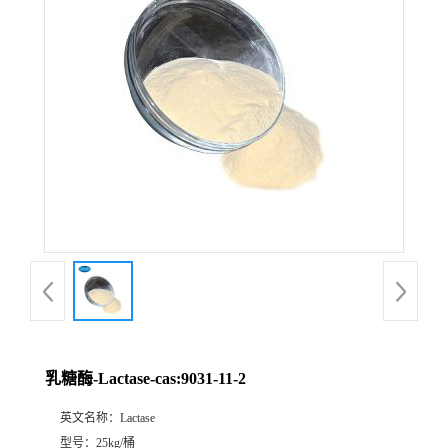
公
司
动
态
产
品
展
乳糖酶-Lactase-cas:9031-11-2
厅
英文名称：
Lactase
证
型号：
25kg/桶