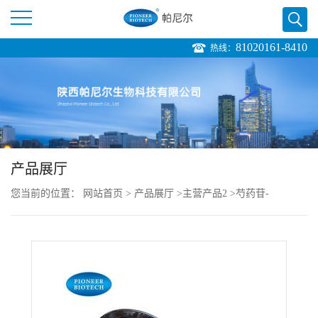
81020161-8410
热线：
公
司
首
页
产品展厅
您当前的位置：
网站首页
>
产品展厅
>
主营产品2
>
芍药苷-
公
Paeoniflorin-cas:23180-57-6
司
介
绍