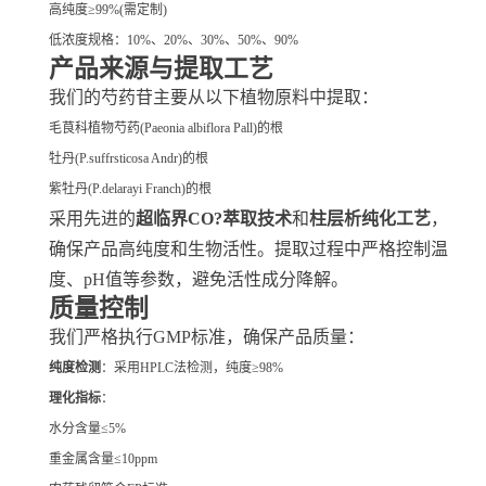
高纯度≥99%(需定制)
低浓度规格：10%、20%、30%、50%、90%
产品来源与提取工艺
我们的芍药苷主要从以下植物原料中提取：
毛茛科植物芍药(Paeonia albiflora Pall)的根
牡丹(P.suffrsticosa Andr)的根
紫牡丹(P.delarayi Franch)的根
采用先进的
超临界CO?萃取技术
和
柱层析纯化工艺
，
确保产品高纯度和生物活性。提取过程中严格控制温
度、pH值等参数，避免活性成分降解。
质量控制
我们严格执行GMP标准，确保产品质量：
纯度检测
：采用HPLC法检测，纯度≥98%
理化指标
：
水分含量≤5%
重金属含量≤10ppm