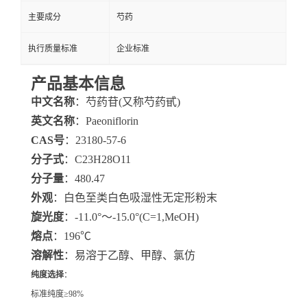
主要成分
芍药
执行质量标准
企业标准
产品基本信息
中文名称
：芍药苷(又称芍药甙)
英文名称
：Paeoniflorin
CAS号
：23180-57-6
分子式
：C23H28O11
分子量
：480.47
外观
：白色至类白色吸湿性无定形粉末
旋光度
：-11.0°～-15.0°(C=1,MeOH)
熔点
：196℃
溶解性
：易溶于乙醇、甲醇、氯仿
纯度选择
：
标准纯度≥98%