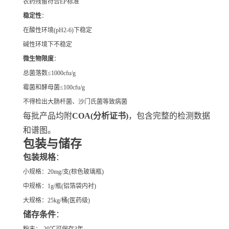
农药残留符合EP标准
稳定性
：
在酸性环境(pH2-6)下稳定
碱性环境下不稳定
微生物限度
：
总菌落数≤1000cfu/g
霉菌和酵母菌≤100cfu/g
不得检出大肠杆菌、沙门氏菌等致病菌
每批产品均附
COA(分析证书)
，包含完整的检测数据
和谱图。
包装与储存
包装规格
：
小规格：20mg/支(棕色玻璃瓶)
中规格：1g/瓶(铝箔袋内衬)
大规格：25kg/桶(医药级)
储存条件
：