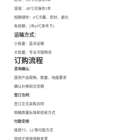
粉末：-20℃可保存3年
溶液：-80℃可保存1年
短期储存：4℃冷藏、密封、避光
有效期：2年(4℃条件下)
运输方式
：
小批量：蓝冰运输
大批量：专业冷链物流
订购流程
咨询确认
：
提供产品规格、数量、纯度要求
确认价格和交货期
签订合同
：
签订正式采购合同
明确质量标准和验收方式
付款安排
：
接受TT、LC等付款方式
提供正规增值税发票