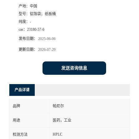
产地：
中国
书
型号：
铝箔袋；纸板桶
纯度：
-
荣
cas：
23180-57-6
发布日期：
2025-06-06
誉
更新日期：
2026-07-29
联
发送咨询信息
系
方
产品详请
式
品牌
帕尼尔
在
用途
医药，工业
HPLC
检测方法
线