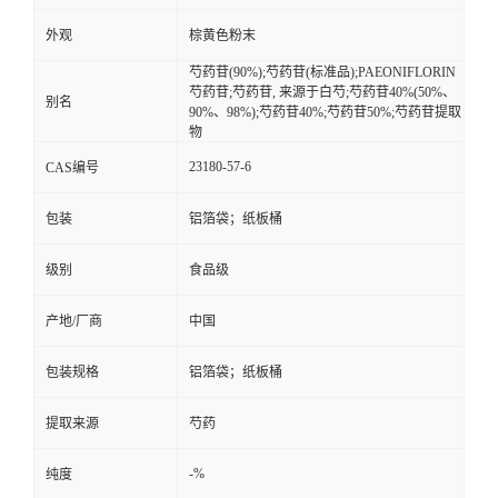
外观
棕黄色粉末
留
芍药苷(90%);芍药苷(标准品);PAEONIFLORIN
芍药苷;芍药苷, 来源于白芍;芍药苷40%(50%、
言
别名
90%、98%);芍药苷40%;芍药苷50%;芍药苷提取
物
23180-57-6
CAS编号
包装
铝箔袋；纸板桶
级别
食品级
产地/厂商
中国
包装规格
铝箔袋；纸板桶
提取来源
芍药
-%
纯度