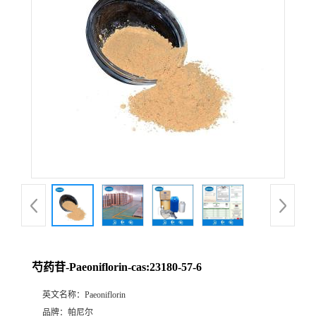
公
司
动
态
产
品
展
芍药苷-Paeoniflorin-cas:23180-57-6
厅
英文名称：
Paeoniflorin
证
品牌：
帕尼尔