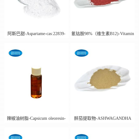
书
荣
阿斯巴甜-Aspartame-cas:22839-
氰钴胺98%（维生素B12)-Vitamin
誉
47-0
B12-cas:68-19-9
联
系
方
式
辣椒油树脂-Capsicum oleoresin-
醉茄提取物-ASHWAGANDHA
在
cas:2023-77-6
EXTRACT
线