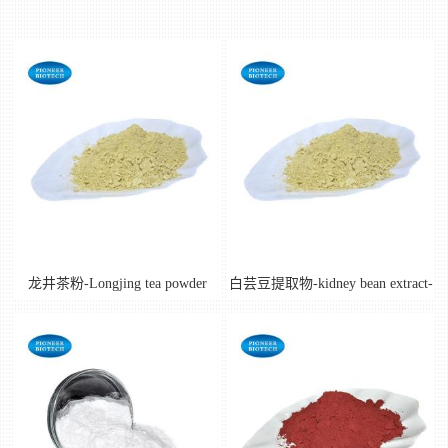
公
主营产品3
主营产品5
司
动
态
产
品
龙井茶粉-Longjing tea powder
白芸豆提取物-kidney bean extract-
cas:85085-22-9
展
厅
证