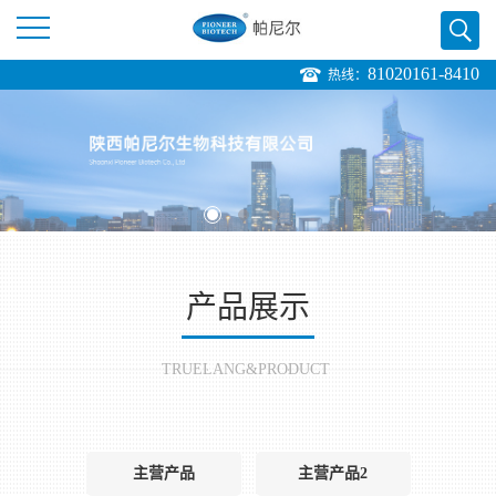
81020161-8410
热线：
公
司
首
页
产品展示
公
司
TRUELANG&PRODUCT
介
绍
主营产品
主营产品2