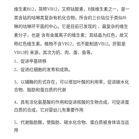
维生素B12，简称VB12，又称钴胺素，B族维生素之一，是一
类含钴的咕啉类复杂有机化合物，所含的三价钴位于类似卟
啉的咕啉环平面的中心。它是目前已发现的 、最复杂的维生
素分子，也是 含有金属离子的维生素；其结晶为红色，故又
称红色维生素。植物不含VB12，也不能制造VB12。肝脏是
VB12的 来源，其次为奶、肉、蛋、鱼等。
1、促进甲基转移
2、促进红细胞的发育和成熟。
3、以辅酶的形式存在，可以增加叶酸的利用率，促进
碳水化
合物
、脂肪和蛋白质的代谢
4、具有活化
氨基酸
的作用和促进
核酸
的生物合成，可促进蛋
白质的合成，它对婴幼儿有重要作用
5、代谢
脂肪酸
，使脂肪、碳水化合物、蛋白质被身体适当运
用