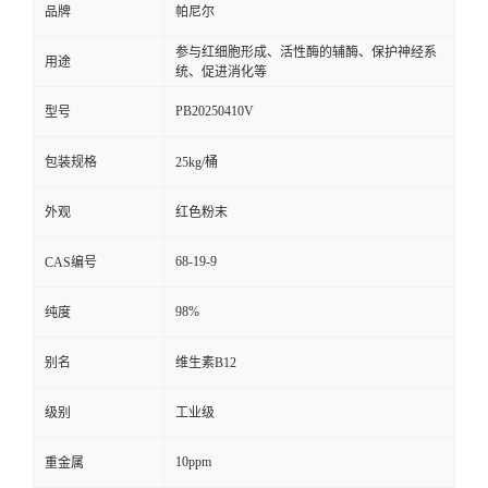
品牌
帕尼尔
留
参与红细胞形成、活性酶的辅酶、保护神经系
用途
统、促进消化等
言
PB20250410V
型号
包装规格
25kg/桶
外观
红色粉末
68-19-9
CAS编号
98%
纯度
别名
维生素B12
级别
工业级
10ppm
重金属