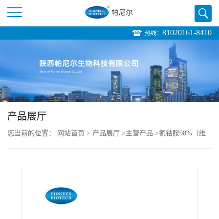
81020161-8410
热线：
公
司
首
页
产品展厅
您当前的位置：
网站首页
>
产品展厅
>
主营产品
>
氰钴胺98%（维
公
生素B12)-Vitamin B12-cas:68-19-9
司
介
绍