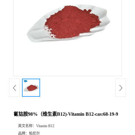
公
司
动
态
产
品
展
氰钴胺98%（维生素B12)-Vitamin B12-cas:68-19-9
厅
英文名称：
Vitamin B12
证
品牌：
帕尼尔