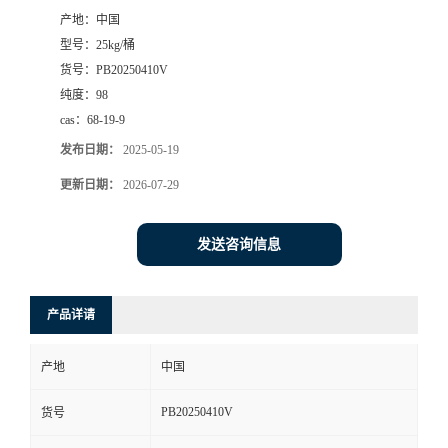
产地：
中国
书
型号：
25kg/桶
货号：
PB20250410V
荣
纯度：
98
cas：
68-19-9
誉
发布日期：
2025-05-19
联
更新日期：
2026-07-29
系
发送咨询信息
方
产品详请
式
产地
中国
在
PB20250410V
货号
线