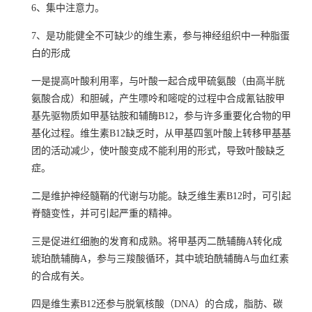
6、集中注意力。
7、是功能健全不可缺少的维生素，参与神经组织中一种
脂蛋
白
的形成
一是提高叶酸利用率，与叶酸一起合成甲硫氨酸（由
高半胱
氨酸
合成）和
胆碱
，产生
嘌呤
和
嘧啶
的过程中合成
氰钴胺
甲
基先驱物质如甲基钴胺和
辅酶B12
，参与许多重要化合物的
甲
基化
过程。维生素B12缺乏时，从甲基四氢叶酸上转移甲基基
团的活动减少，使叶酸变成不能利用的形式，导致
叶酸缺乏
症
。
二是维护神经
髓鞘
的代谢与功能。缺乏维生素B12时，可引起
脊髓变性，并可引起严重的精神。
三是促进红细胞的发育和成熟。将甲基丙二酰辅酶A转化成
琥珀酰辅酶A
，参与
三羧酸循环
，其中琥珀酰辅酶A与
血红素
的合成有关。
四是维生素B12还参与
脱氧核酸
（DNA）的合成，脂肪、碳