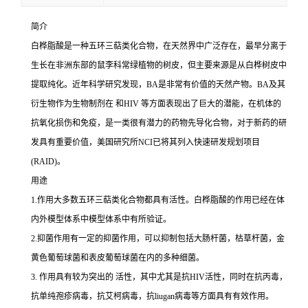
简介
白桦脂酸是一种五环三萜类化合物，在天然界中广泛存在，最早分离于
生长在非洲东部的鼠李科常绿植物的树皮，但主要来源是从白桦树皮中
提取纯化。近年科学研究发现，BA是非常有价值的天然产物。BA及其
衍生物作为生物制剂在 和HIV 等方面表现出了巨大的潜能，在机体的
抗氧化损伤和免疫，是一类很有潜力的药物先导化合物，对于新药的研
发具有重要价值，美国研究所NCI已将其列入快速研发规划项目
(RAID)。
用途
1.作用大多数五环三萜类化合物都具有活性。白桦脂酸的作用已经在体
内外模型体系中模型体系中有所验证。
2.抑菌作用有一定的抑菌作用，可以抑制包括大肠杆菌，枯草杆菌，金
黄色葡萄球菌和表皮葡萄球菌在内的多种细菌。
3. 作用具有较为突出的 活性，其中尤其是抗HIV活性，同时在抗丙毒，
抗单纯孢疹病毒，抗艾柯病毒，抗liugan病毒等方面具有有效作用。