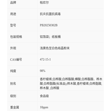
品牌
帕尼尔
留
用途
抗炎抗菌抗病毒
言
PB20250302B
型号
包装规格
铝箔袋；纸板桶
外观
浅黄色至白色结晶粉末
472-15-1
CAS编号
98%
纯度
香柠檬烯;白桦酸;白桦酯酸;樺酸;白桦酯酸、桦木
别名
酸;白桦脂酸(标准品);桦木酸,香柠檬烯;白桦脂酸,
桦木酸 ,白桦酸
级别
食品级
10ppm
重金属