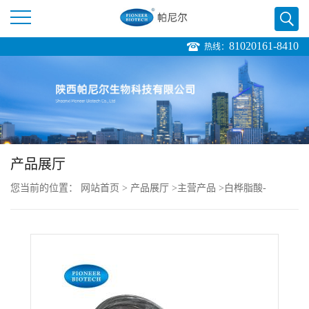
81020161-8410
热线：
公
司
首
页
产品展厅
您当前的位置：
网站首页
>
产品展厅
>
主营产品
>
白桦脂酸-
公
Betulinic acid-cas:472-12-1
司
介
绍