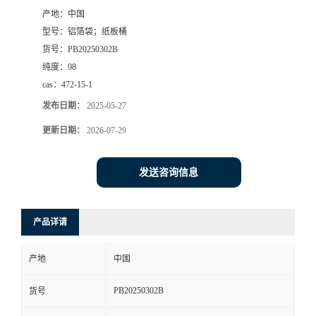
产地：
中国
书
型号：
铝箔袋；纸板桶
货号：
PB20250302B
荣
纯度：
98
cas：
472-15-1
誉
发布日期：
2025-05-27
联
更新日期：
2026-07-29
系
发送咨询信息
方
产品详请
式
产地
中国
在
PB20250302B
货号
线