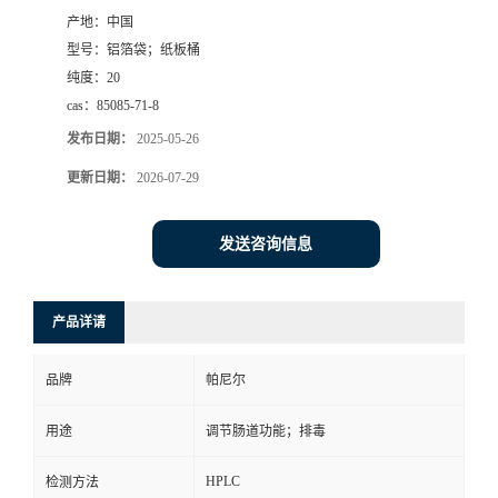
产地：
中国
书
型号：
铝箔袋；纸板桶
纯度：
20
荣
cas：
85085-71-8
发布日期：
2025-05-26
誉
更新日期：
2026-07-29
联
发送咨询信息
系
方
产品详请
式
品牌
帕尼尔
在
用途
调节肠道功能；排毒
HPLC
检测方法
线