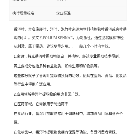
执行质量标准
企业标准
番泻叶，异名旃那叶、泻叶、泡竹叶来源为
豆科植物
狭叶番泻或尖叶番
泻的小叶。英文名FOLIUM SENNAE，为刺激性，通过肠粘膜和神经
从刺激，属于猛药，建议尽量少用。，一般几个小时内生效。
1.来源与特点番泻叶提取物源自一种植物，经过专业提取技术得到。
其主要成分包括多种有益物质，如维生素和矿物质等。
这些成分赋予了番泻叶提取物独特的功效，使其在医药、食品、化妆品
等行业中得到广泛应用。
2.应用领域番泻叶提取物的用途非常广泛。
在医药领域，它常被用于制造药品
在食品行业，番泻叶提取物常用于调味料中，增加食品口感和营养价
值。
在化妆品中，番泻叶提取物也拥有保湿等功能，备受消费者青睐。