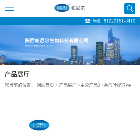
81020161-8410
热线：
公
司
首
页
产品展厅
您当前的位置：
网站首页
>
产品展厅
>
主营产品3
>
番泻叶提取物-
公
Folium Sennae Extract-cas:85085-71-8
司
介
绍