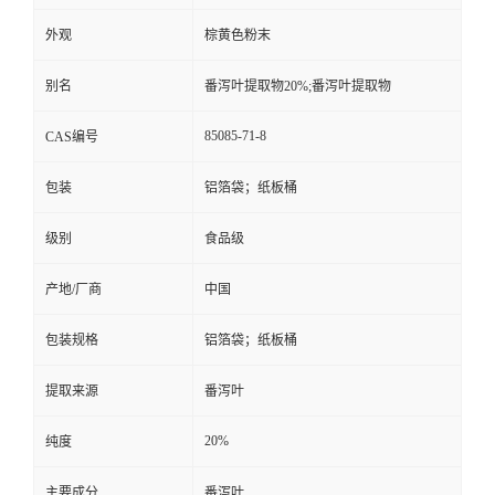
外观
棕黄色粉末
留
别名
番泻叶提取物20%;番泻叶提取物
言
85085-71-8
CAS编号
包装
铝箔袋；纸板桶
级别
食品级
产地/厂商
中国
包装规格
铝箔袋；纸板桶
提取来源
番泻叶
20%
纯度
主要成分
番泻叶