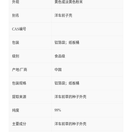
外观
黄色或淡黄色粉末
留
别名
洋车前子壳
言
CAS编号
包装
铝箔袋；纸板桶
级别
食品级
产地/厂商
中国
包装规格
铝箔袋；纸板桶
提取来源
洋车前草的种子外壳
99%
纯度
主要成分
洋车前草的种子外壳