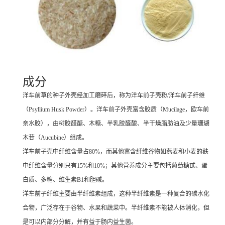
成分
洋车前草的种子外壳经加工磨碎后，称为洋车前子壳粉/洋车前子纤维
（Psyllium Husk Powder）。洋车前子外壳富含胶质（Mucilage，欧车前
亲水胶），由树胶醛醣、木糖、半乳胶醛酸、半干燥脂肪油及少量珊瑚
木苷（Aucubine）组成。
洋车前子壳中纤维含量占80%，而其他富含纤维谷物如燕麦和小麦的麸
中纤维含量分别只有15%和10%；其他营养成分主要包括葡萄糖甙、蛋
白质、多糖、维生素B1和胆碱。
洋车前子纤维主要由半纤维素组成，这种半纤维素是一种复合的碳水化
合物，广泛存在于谷物、水果和蔬菜中。半纤维素不能被人体消化，但
是可以内部分分解，并有益于肠内益生菌。