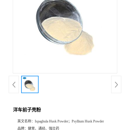
公
司
动
态
产
品
展
洋车前子壳粉
厅
英文名称：
Ispaghula Husk Powder；Psyllium Husk Powder
证
品牌：
健胃、通经、强壮药