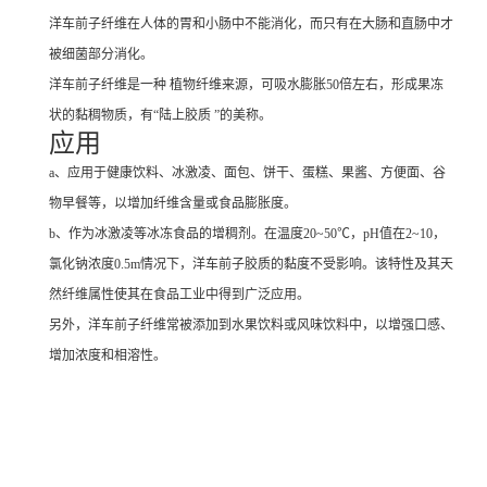
洋车前子纤维在人体的胃和小肠中不能消化，而只有在大肠和直肠中才
被细菌部分消化。
洋车前子纤维是一种 植物纤维来源，可吸水膨胀50倍左右，形成果冻
状的黏稠物质，有“陆上胶质 ”的美称。
应用
a、应用于健康饮料、冰激凌、面包、饼干、蛋糕、果酱、方便面、谷
物早餐等，以增加纤维含量或食品膨胀度。
b、作为冰激凌等冰冻食品的增稠剂。在温度20~50℃，pH值在2~10，
氯化钠浓度0.5m情况下，洋车前子胶质的黏度不受影响。该特性及其天
然纤维属性使其在食品工业中得到广泛应用。
另外，洋车前子纤维常被添加到水果饮料或风味饮料中，以增强口感、
增加浓度和相溶性。