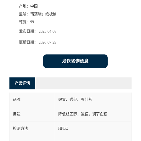
产地：
中国
书
型号：
铝箔袋；纸板桶
纯度：
99
荣
发布日期：
2025-04-08
誉
更新日期：
2026-07-29
联
发送咨询信息
系
产品详请
方
品牌
健胃、通经、强壮药
式
用途
降低胆固醇，通便，调节血糖
在
HPLC
检测方法
线