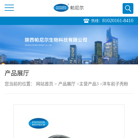
81020161-8410
热线：
公
司
首
页
产品展厅
您当前的位置：
网站首页
>
产品展厅
>
主营产品3
>
洋车前子壳粉
公
司
介
绍