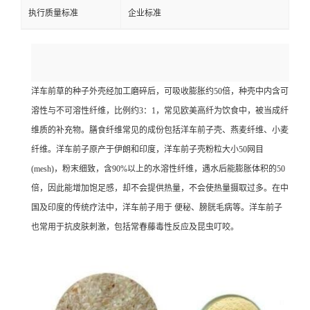
执行质量标准
企业标准
洋车前草的种子外壳经加工磨碎后，可吸收膨胀约50倍，种壳中内含可
溶性与不可溶性纤维，比例约3：1，常见欧美高纤为饮食中，被当成纤
维质的补充物。膳食纤维常见的成份包括洋车前子壳、燕麦纤维、小麦
纤维。洋车前子原产于伊朗和印度，洋车前子壳粉粒大小50网目
(mesh)，粉末细致，含90%以上的水溶性纤维，遇水后能膨胀体积的50
倍，因此能增加饱足感，却不会提供热量，不会使热量摄取过多。在中
国及印度的传统疗法中，洋车前子用于 便秘、膀胱毛病等。洋车前子
也常用于抗皮肤刺激，包括常春藤毒性反应及昆虫叮咬。