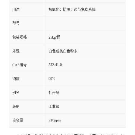
用途
抗氧化；防晒；调节免疫系统
留
型号
言
包装规格
25kg/桶
外观
白色或类白色粉末
552-41-0
CAS编号
99%
纯度
别名
牡丹酚
级别
工业级
≤10ppm
重金属