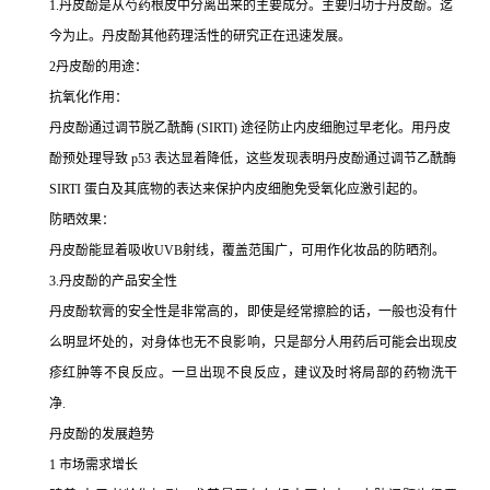
1.丹皮酚是从芍药根皮中分离出来的主要成分。主要归功于
丹皮酚
。迄
今为止。丹皮酚其他药理活性的研究正在迅速发展。
2
丹皮酚
的
用途：
抗氧化作用：
丹皮酚通过调节脱乙酰酶
(SIRTI)
途径防止内皮细胞过早老化。用丹皮
酚预处理导致
p53
表达显着降低，这些发现表明丹皮酚通过调节乙酰酶
SIRTI
蛋白及其底物的表达来保护内皮
细胞
免受氧化应激引起的。
防晒效果：
丹皮酚能显着吸收
UVB
射线，覆盖范围广，可用作化妆品的防晒剂。
3.
丹皮酚的产品安全性
丹皮酚软膏的安全性是非常高的，即使是经常擦脸的话，一般也没有什
么明显坏处的，对身体也无不良影响，只是部分人用药后可能会出现皮
疹红肿等不良反应。一旦出现不良反应，建议及时将局部的药物洗干
净.
丹皮酚的发展趋势
1
市场需求增长