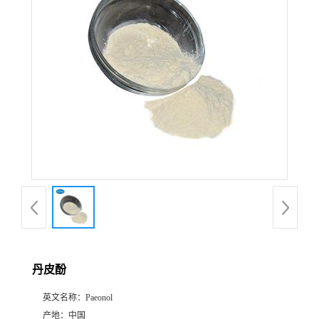
公
司
动
态
产
品
展
丹皮酚
厅
英文名称：
Paeonol
证
产地：
中国