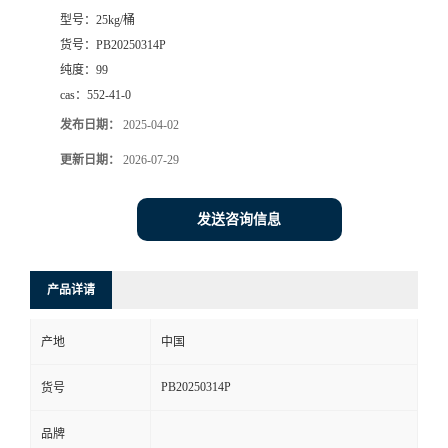
型号：
25kg/桶
书
货号：
PB20250314P
纯度：
99
荣
cas：
552-41-0
发布日期：
2025-04-02
誉
更新日期：
2026-07-29
联
发送咨询信息
系
方
产品详请
式
产地
中国
在
PB20250314P
货号
品牌
线