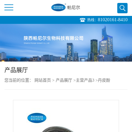
81020161-8410
热线：
公
司
首
页
产品展厅
您当前的位置：
网站首页
>
产品展厅
>
主营产品3
>
丹皮酚
公
司
介
绍