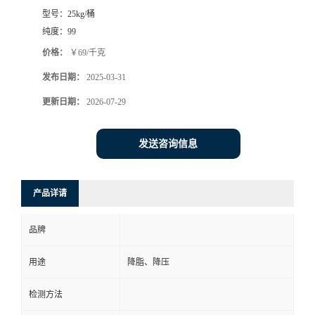
型号：
25kg/桶
书
纯度：
99
价格：
￥69/千克
荣
发布日期：
2025-03-31
誉
更新日期：
2026-07-29
联
发送咨询信息
系
产品详请
方
品牌
式
用途
降脂、降压
在
检测方法
线