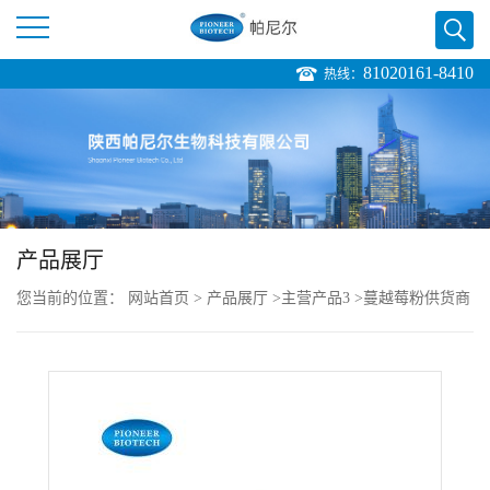
81020161-8410
热线：
公
司
首
页
产品展厅
您当前的位置：
网站首页
>
产品展厅
>
主营产品3
>
蔓越莓粉供货商
公
陕西帕尼尔
司
介
绍