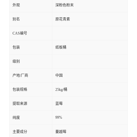
外观
深粉色粉末
留
别名
原花青素
言
CAS编号
包装
纸板桶
级别
产地/厂商
中国
包装规格
25kg/桶
提取来源
蓝莓
99%
纯度
主要成分
蔓越莓