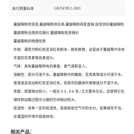
GB/T4789.2-2003
执行质量标准
蔓越莓粉供货商,蔓越莓粉供应商,蔓越莓粉商家直销,现货供应蔓越莓粉,
蔓越莓粉全国供应报价,蔓越莓粉批发报价
蔓越莓粉的物理性质
外观：通常为粉红色至深红色粉末，颜色鲜艳，这是由于蔓越莓中含有
丰富的花青素等色素成分。
气味：具有蔓越莓特有的果香，香气清新宜人。
溶解性：部分可溶于水。蔓越莓粉中的糖类、花青素等成分可溶于水，
使溶液呈现出粉红色至深红色，但其中的膳食纤维等成分不溶于水。
密度：密度相对较小，一般在 0.3 - 0.6 克 / 立方厘米左右，这使得它在
储存和运输过程中占据的空间相对较大。
吸湿性：具有一定的吸湿性，容易吸收空气中的水分。如果保存不当，
在潮湿的环境中容易结块。
相关产品：