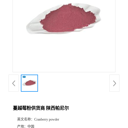
公
司
动
态
产
品
展
蔓越莓粉供货商 陕西帕尼尔
厅
英文名称：
Cranberry powder
证
产地：
中国