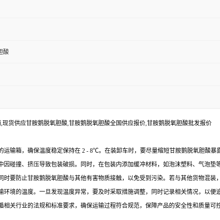
胆酸
,现货供应甘胺鹅脱氧胆酸,甘胺鹅脱氧胆酸全国供应报价,甘胺鹅脱氧胆酸批发报价
运输箱，确保温度稳定保持在 2 - 8℃。在装卸车时，要尽量缩短甘胺鹅脱氧胆酸
中因碰撞、挤压导致包装破损。同时，在包装内添加缓冲材料，如泡沫塑料、气泡垫
同时要防止甘胺鹅脱氧胆酸与其他有害物质接触，以免受到污染。若与其他货物混装
输环境的温度。一旦发现温度异常，要及时采取措施调整，同时记录相关情况，以便
循相关行业的法规和标准要求，确保运输过程符合规范，保障产品的安全性和质量可