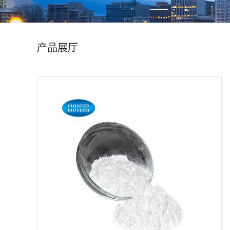
公
司
产品展厅
动
态
产
品
展
厅
证