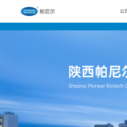
公
公
司
首
页
公
司
介
绍