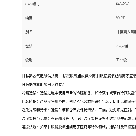
640-79-9
CAS编号
留
99.9%
纯度
言
别名
甘氨鹅去氧
包装
25kg/桶
级别
工业级
甘胺鹅脱氧胆酸供货商,甘胺鹅脱氧胆酸供应商,甘胺鹅脱氧胆酸商家直销
甘胺鹅脱氧胆酸的运输要点
冷链运输：运输过程中使用专业的冷链设备，如冷藏车或带有冷藏功能的
包装防护：产品应使用坚固、密封的包装材料进行包装，防止运输过程
避免光照和污染：运输车辆和仓库要保持清洁、干燥，避免阳光直射。
温度监控与记录：在运输过程中，使用温度监控设备实时监测并记录运
遵循法规：如果甘胺鹅脱氧胆酸用于医药等特殊领域，运输时要严格遵