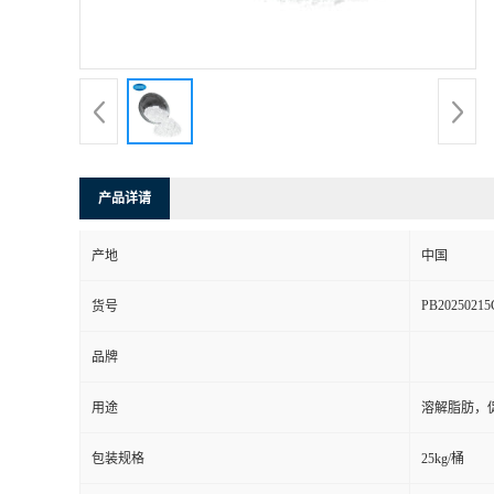
书
荣
誉
产品详请
联
产地
中国
系
PB20250215
货号
方
品牌
式
用途
溶解脂肪，
在
包装规格
25kg/桶
线