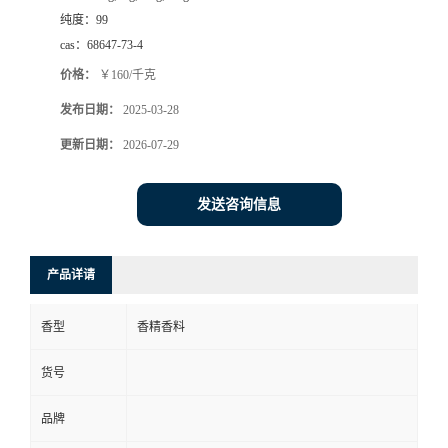
纯度：
99
书
cas：
68647-73-4
价格：
￥160/千克
荣
发布日期：
2025-03-28
誉
更新日期：
2026-07-29
联
发送咨询信息
系
产品详请
方
香型
香精香料
式
货号
在
品牌
线