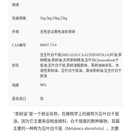
用途
留
1kg;5kg;10kg;25kg
包装规格
言
外观
无色至淡黄色油状液体
68647-73-4
CAS编号
互生叶白千层(MELALEUCAALTERNIFOLIA)叶油;茶
树精油;茶树油;天然茶树精油;互叶白Chemicalbook千
别名
层油;互叶白千层;茶树油脂质体、茶树油纳米乳、水
溶性茶树油、互叶白千层油、澳洲茶树油;互生叶白千
层油
99%
纯度
是否进口
否
"茶树油"是一个商业名称，在植物学上的被称为
互叶白千层
油，因为它主要来自
桃金娘科
、
白千层属
的数种植物，其最
主要的一种称为互叶
白千层
（Melaleuca alternifolia），次要