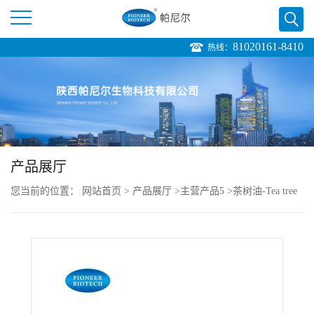
81020161-8410
热线：
公
司
首
页
产品展厅
您当前的位置：
网站首页
>
产品展厅
>
主营产品5
>
茶树油-Tea tree
公
oil-cas:68647-73-4
司
介
绍