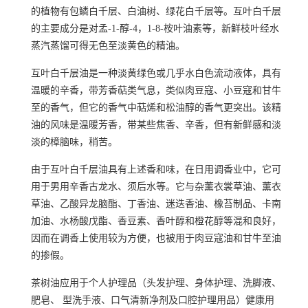
的植物有包鳞白千层、白油树、绿花白千层等。互叶白千层
的主要成分是对孟-1-醇-4，1-8-
桉叶油素
等，新鲜枝叶经
水
蒸汽蒸馏
可得无色至淡黄色的精油。
互叶白千层
油是一种淡黄绿色或几乎水白色流动液体，具有
温暖的辛香，带芳香
萜类
气息，类似
肉豆
寇、
小豆
寇和
甘牛
至
的香气，但它的香气中萜烯和
松油醇
的香气更突出。该精
油的风味是温暖芳香，带某些焦香、辛香，但有新鲜感和淡
淡的
樟脑
味，稍苦。
由于互叶白千层油具有上述香和味，在日用
调香
业中，它可
用于男用辛香
古龙水
、
须后水
等。它与杂薰衣裳草油、
薰衣
草油
、
乙酸异龙脑酯
、
丁香油
、
迷迭香油
、
橡苔
制品、
卡南
加油
、
水杨酸戊酯
、
香豆素
、
香叶醇
和
橙花醇
等混和良好，
因而在调香上使用较为方便，也被用于肉豆寇油和
甘牛至油
的掺假。
茶树油应用于个人护理品（头发护理、身体护理、洗脚液、
肥皂、 型
洗手液
、口气清新净剂及
口腔护理
用品）健康用